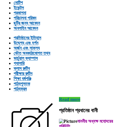
নোটিশ
ইভেন্টস
প্রকাশনা
পরিচালনা পরিষদ
ছুটির জন্য আবেদন
অনলাইন আবেদন
প্রতিষ্ঠানের ইতিহাস
উদ্দেশ্য এবং দর্শন
অর্জন এবং সাফল্য
ভৌত অবকাঠামোগত তথ্য
ভার্চুয়াল ক্যাম্পাস
গ্যালারি
ক্লাস রুটিন
পরীক্ষার রুটিন
শিক্ষা বর্ষপঞ্জি
পাঠ্যপুস্তক
পাঠ্যক্রম
Read more
প্রতিষ্ঠান প্রধানের বানী
মাননীয় অধ্যক্ষ মহোদয়ের
পরিচিতি