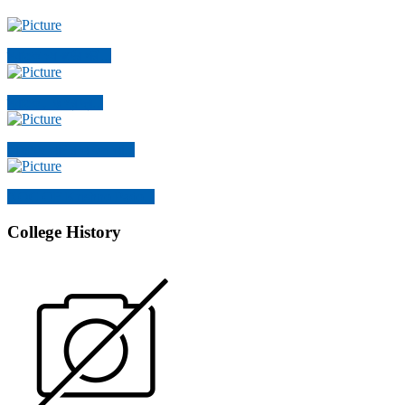
স্নাতক ১ম বর্ষের পরী...
স্নাতক , ডিগ্রি দ্ব...
মোহাম্মদ আলীর অফিস আ...
NOC OF Krishno Pado...
College History