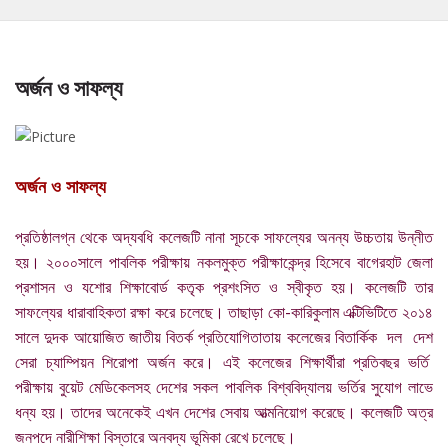
অর্জন ও সাফল্য
অর্জন ও সাফল্য
প্রতিষ্ঠালগ্ন থেকে অদ্যবধি কলেজটি নানা সূচকে সাফল্যের অনন্য উচ্চতায় উন্নীত
হয়। ২০০০সালে পাবলিক পরীক্ষায় নকলমুক্ত পরীক্ষাকেন্দ্র হিসেবে বাগেরহাট জেলা
প্রশাসন ও যশোর শিক্ষাবোর্ড কতৃক প্রশংসিত ও স্বীকৃত হয়। কলেজটি তার
সাফল্যের ধারাবাহিকতা রক্ষা করে চলেছে। তাছাড়া কো-কারিকুলাম এক্টিভিটিতে ২০১৪
সালে দুদক আয়োজিত জাতীয় বিতর্ক প্রতিযোগিতাতায় কলেজের বিতার্কিক দল দেশ
সেরা চ্যাম্পিয়ন শিরোপা অর্জন করে। এই কলেজের শিক্ষার্থীরা প্রতিবছর ভর্তি
পরীক্ষায় বুয়েট মেডিকেলসহ দেশের সকল পাবলিক বিশ্ববিদ্যালয় ভর্তির সুযোগ লাভে
ধন্য হয়। তাদের অনেকেই এখন দেশের সেবায় আত্মনিয়োগ করেছে। কলেজটি অত্র
জনপদে নারীশিক্ষা বিস্তারে অনবদ্য ভূমিকা রেখে চলেছে।