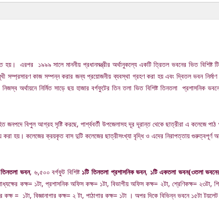
ত হয়। এরপর ১৯৯৯ সালে মাননীয় প্রধানমন্ত্রীর অর্থানুকল্যে একটি ত্রিতল ভবনের ভিত বিশিষ্ট টি
ী সম্প্রসারণ কাজ সম্পন্ন করার জন্য প্রয়োজনীয় ব্যবস্থা গ্রহণ করা হয় এবং দ্বিতল ভবন নির
িজস্ব অর্থায়নে নির্মিত সাড়ে ছয় হাজার বর্গফুটের তিন তলা ভিত বিশিষ্ট তিনতলা প্রশাসনিক ভবন
নিহিত জনপদে বিপুল আগ্রহ সৃষ্টি করছে, পার্শ্ববর্তী উপজেলাসহ দূর দূরান্ত থেকে ছাত্রীরা এ কলেজে প
য় করা হয়। কলেজের ক্রয়কৃত বাস দুটি কলেজের ছাত্রীসংখ্যা বৃদ্ধি ও এদের নিরাপত্তায় গুরুত্বপূর্ণ
 তিনতলা ভবন
, ৬,৫০০ বর্গফুট বিশিষ্ট
১টি তিনতলা প্রশাসনিক ভবন
,
১টি একতলা ভবন(৩তলা ভবনের প
াধ্যক্ষের কক্ষ= ১টা, প্রশাসনিক অফিস কক্ষ= ১টা, বিভাগীয় অফিস কক্ষ= ২টা, শ্রেণিকক্ষ= ২৩টা, শি
উটার কক্ষ = ১টা, বিজ্ঞানাগার কক্ষ= ২ টা, পাঠাগার কক্ষ= ১টা । অপর দিকে বিভিন্ন ভবনে ১৫টা 