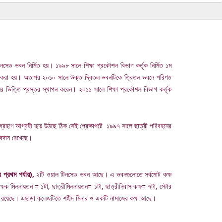
নসেড ভবন নির্মিত হয়। ১৯৯৮ সালে শিক্ষা প্রকৌশল বিভাগ কর্তৃক নির্মিত ১ম
্মাণ করা হয়। অত:পর ২০১০ সালে উক্ত দ্বিতল ভবনটিকে ত্রিতল ভবনে পরিণত
ের ভিত্তি প্রস্তর স্থাপন করেন। ২০১১ সালে শিক্ষা প্রকৌশল বিভাগ কর্তৃক
াঠ গ্রহণে আগ্রহী হয়ে উঠছে ঠিক সেই প্রেক্ষাপটে
১৯৯৭ সালে ছাত্রী পরিবহনের
 অবদান রেখেছে।
্রথম পর্যায়),
২টি ওয়াল টিনসেড ভবন আছে। এ ভবনগুলোতে সর্বমোট কক্ষ
ক্ষক মিলনায়তন = ১টা, ছাত্রীমিলনায়তন= ১টা, ছাত্রীনিবাস কক্ষ= ৭টা, স্টোর
টয়লেট রয়েছে। এছাড়া কলেজটিতে শহীদ মিনার ও একটি নামাজের কক্ষ আছে।