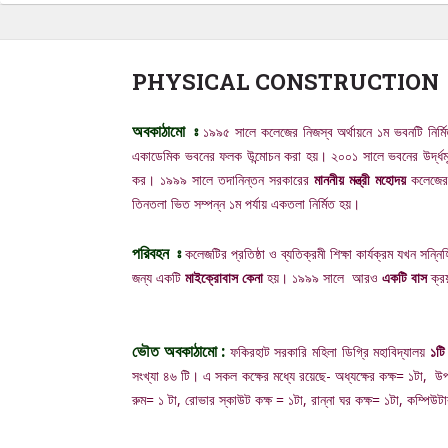
PHYSICAL CONSTRUCTION
অবকাঠামো ঃ
১৯৯৫ সালে কলেজের নিজস্ব অর্থায়নে ১ম ভবনটি নির্মি
একাডেমিক ভবনের ফলক উন্মোচন করা হয়। ২০০১ সালে ভবনের উর্দ্ধমূখ
কর। ১৯৯৯ সালে তদানিন্তন সরকারের
মাননীয় মন্ত্রী মহোদয়
কলেজের ন
তিনতলা ভিত সম্পন্ন ১ম পর্যায় একতলা নির্মিত হয়।
পরিবহন ঃ
কলেজটির প্রতিষ্ঠা ও ব্যতিক্রমী শিক্ষা কার্যক্রম যখন সন্
জন্য একটি
মাইক্রোবাস কেনা
হয়। ১৯৯৯ সালে আরও
একটি বাস
ক্র
ভৌত অবকাঠামো :
ফকিরহাট সরকারি মহিলা ডিগ্রি মহাবিদ্যালয়
১টি
সংখ্যা ৪৬ টি। এ সকল কক্ষের মধ্যে রয়েছে- অধ্যক্ষের কক্ষ= ১টা, উপ
রুম= ১ টা, রোভার স্কাউট কক্ষ = ১টা, রান্না ঘর কক্ষ= ১টা, কম্পি